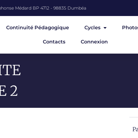
Alphonse Médard BP 4712 - 98835 Dumbéa
Continuité Pédagogique
Cycles
Photo
Contacts
Connexion
ITE
E 2
Pa