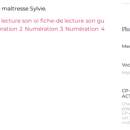
 maîtresse Sylvie.
 lecture son oi
fiche-de lecture son gu
ration 2
Numération 3
Numération 4
Plu
Me
Voc
htt
CP
AC
Cher
pré
CP 
ce1
crot