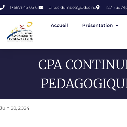
(+687) 45 05 61
dir.ec.dumbea@ddec.nc
127, rue 
Accueil
Présentation
CPA CONTINU
PEDAGOGIQU
Juin 28, 2024