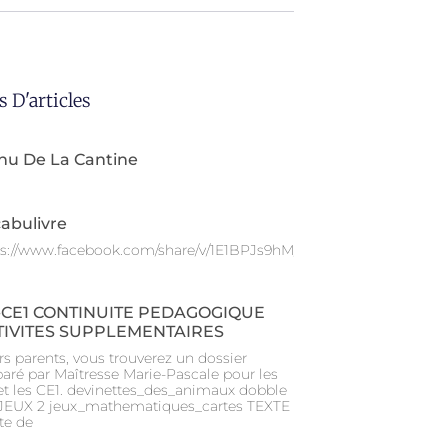
s D'articles
nu De La Cantine
abulivre
ps://www.facebook.com/share/v/1E1BPJs9hM/
-CE1 CONTINUITE PEDAGOGIQUE
TIVITES SUPPLEMENTAIRES
s parents, vous trouverez un dossier
paré par Maîtresse Marie-Pascale pour les
et les CE1. devinettes_des_animaux dobble
 JEUX 2 jeux_mathematiques_cartes TEXTE
te de