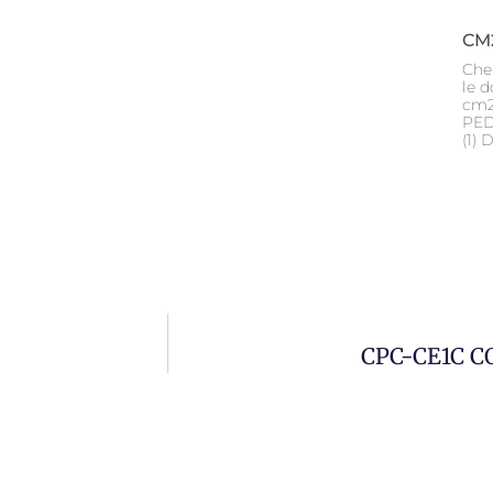
CM
Cher
le 
cm2
PED
(1)
CPC-CE1C C