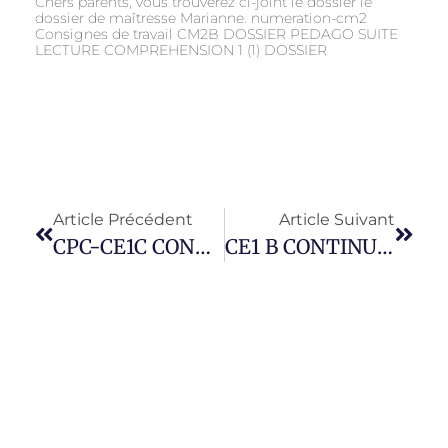
Chers parents, vous trouverez ci-joint le dossier le
dossier de maîtresse Marianne. numeration-cm2
Consignes de travail CM2B DOSSIER PEDAGO SUITE
LECTURE COMPREHENSION 1 (1) DOSSIER
Article Précédent
Article Suivant
CPC-CE1C CONTINUITE PEDAGOGIQUE 2
CE1 B CONTINUITE PEDAGOGIQUE 2